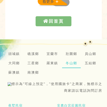
回首頁
頭城鎮
礁溪鄉
宜蘭市
壯圍鄉
員山鄉
大同鄉
三星鄉
羅東鎮
冬山鄉
五結鄉
蘇澳鎮
南澳鄉
標示為"可線上預定"，"使用國旅卡"之商家，無標示之
商家請以電話詢問訂房
夜墅民宿
安農白宮莊園民宿