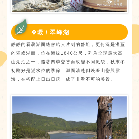
✤環 / 翠峰湖
靜靜的看著湖面總會給人片刻的舒坦，更何況是湛藍
的翠峰湖面，位在海拔1840公尺，列為全球最大高
山湖泊之一，隨著四季交替而改變不同風貌，秋末冬
初剛好是滿水位的季節，湖面清楚倒映著山巒與雲
海，在搭配上日出日落，成了非看不可的美景。