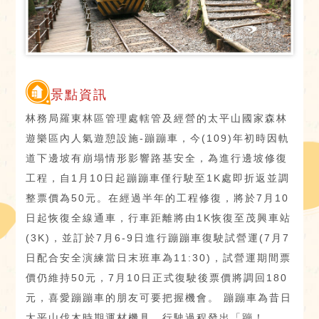
景點資訊
林務局羅東林區管理處轄管及經營的太平山國家森林
遊樂區內人氣遊憩設施-蹦蹦車，今(109)年初時因軌
道下邊坡有崩塌情形影響路基安全，為進行邊坡修復
工程，自1月10日起蹦蹦車僅行駛至1K處即折返並調
整票價為50元。在經過半年的工程修復，將於7月10
日起恢復全線通車，行車距離將由1K恢復至茂興車站
(3K)，並訂於7月6-9日進行蹦蹦車復駛試營運(7月7
日配合安全演練當日末班車為11:30)，試營運期間票
價仍維持50元，7月10日正式復駛後票價將調回180
元，喜愛蹦蹦車的朋友可要把握機會。 蹦蹦車為昔日
太平山伐木時期運材機具，行駛過程發出「蹦！