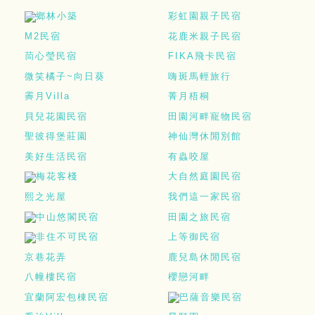
鄉林小築
彩虹園親子民宿
M2民宿
花鹿米親子民宿
茼心瑩民宿
FIKA飛卡民宿
微笑橘子~向日葵
嗨斑馬輕旅行
霽月Villa
菁月梧桐
貝兒花園民宿
田園河畔寵物民宿
聖彼得堡莊園
神仙灣休閒別館
美好生活民宿
有蟲咬屋
梅花客棧
大自然庭園民宿
熙之光屋
我們這一家民宿
中山悠閣民宿
田園之旅民宿
非住不可民宿
上等御民宿
京巷花弄
鹿兒島休閒民宿
八幢樓民宿
櫻戀河畔
宜蘭阿宏包棟民宿
巴薩音樂民宿