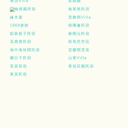
喬治Villa
星願園
柚香園民宿
無尾熊民宿
緣木屋
雲舞間Villa
1968會館
稻哪趣民宿
邸家親子民宿
鋒閣沅民宿
花鹿鹿民宿
斑馬芭芭菈
地中海休閒民宿
宜蘭閒雲居
曬日子民宿
山青Villa
吾居吾宿
香堤莊園民宿
東居民宿