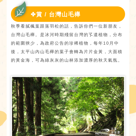
✤賞 / 台灣山毛櫸
秋季看膩楓葉跟落羽松的話，告訴你們一位新朋友，
台灣山毛櫸。是冰河時期殘留台灣的孓遺植物，分布
的範圍狹少，為政府公告的珍稀植物，每年10月中
後，太平山內山毛櫸的葉子會轉為片片金黃，大面積
的黃金海，可為綠灰灰的山林添加濃厚的秋天氣氛。