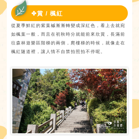
✤賞 / 楓紅
從夏季鮮紅的紫葉槭漸漸轉變成深紅色，看上去就宛
如楓葉一般，而且在初秋時分就能前來欣賞，長滿前
往森林遊樂區階梯的兩側，爬樓梯的時候，就像走在
楓紅隧道裡，讓人情不自禁拍照拍不停呢。