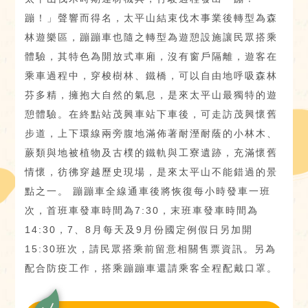
蹦！」聲響而得名，太平山結束伐木事業後轉型為森
林遊樂區，蹦蹦車也隨之轉型為遊憩設施讓民眾搭乘
體驗，其特色為開放式車廂，沒有窗戶隔離，遊客在
乘車過程中，穿梭樹林、鐵橋，可以自由地呼吸森林
芬多精，擁抱大自然的氣息，是來太平山最獨特的遊
憩體驗。在終點站茂興車站下車後，可走訪茂興懷舊
步道，上下環線兩旁腹地滿佈著耐溼耐蔭的小林木、
蕨類與地被植物及古樸的鐵軌與工寮遺跡，充滿懷舊
情懷，彷彿穿越歷史現場，是來太平山不能錯過的景
點之一。 蹦蹦車全線通車後將恢復每小時發車一班
次，首班車發車時間為7:30，末班車發車時間為
14:30，7、8月每天及9月份國定例假日另加開
15:30班次，請民眾搭乘前留意相關售票資訊。另為
配合防疫工作，搭乘蹦蹦車還請乘客全程配戴口罩。