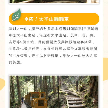
✤搭 / 太平山蹦蹦車
聽到太平山，腦中絕對會馬上聯想到蹦蹦車!早期蹦蹦
車從太平山出發，沿途有太平山站、茂興、曙、壽、
吉野等5個車站，目前僅開放茂興路段給遊客搭乘，
此路段也最具代表，在乘坐時可以感受火車發出蹦蹦
的可愛聲響，也可以吹著微風，享受太平山秋天各處
的美麗。