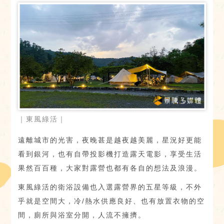
｜東風綠活｜
遠離城市的光害，夜晚甚是越夜越美麗，星況好更能
看到銀河，也有自帶投影機打造露天電影，享受生活
果然百百種，大家對露營也都有各自的想法及浪漫。
東風綠活的衛浴設備也入選露營界的五星等級，不外
乎就是空間大，冷/熱水供應良好、也有放置衣物的空
間，廁所與浴室分開，人流不擁擠。