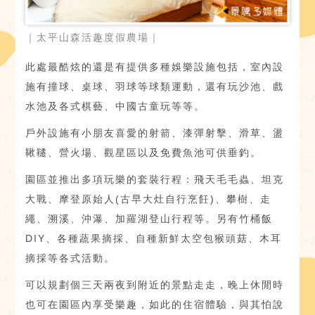
｜太平山森活趣度假農場｜
此處最酷炫的還是有提供多種娛樂設施包括，室內設
施有撞球、桌球、羽球等球類運動，還有玩沙池、戲
水池及各式棋藝、中國古童玩等等。
戶外設施有小朋友喜愛的射箭、漆彈射擊、滑草、盪
鞦韆、營火場、觀星區以及免費魚池可供垂釣。
園區並推出多項玩樂的套裝行程：飛天毛毛蟲、坦克
大戰、摩登原始人(古早大灶自行烹飪)、攀樹、走
繩、溯溪、沖瀑、加羅湖登山行程等。另有竹桶飯
DIY、各種蔬果摘採、自種新鮮太空包猴頭菇、木耳
摘採等各式活動。
可以規劃個三天兩夜到附近的景點走走，晚上休閒時
也可在園區內享受樂趣，如此的住宿體驗，與其怕說