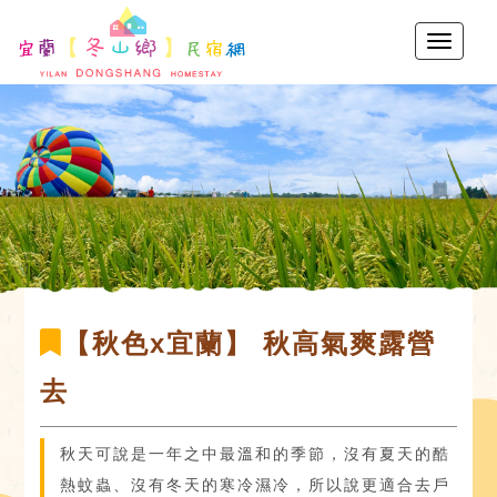
【秋色x宜蘭】 秋高氣爽露營
去
秋天可說是一年之中最溫和的季節，沒有夏天的酷
熱蚊蟲、沒有冬天的寒冷濕冷，所以說更適合去戶