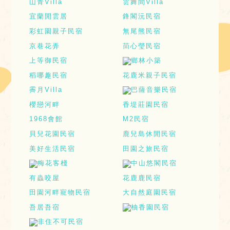
山青Villa
雲舞間Villa
宜蘭閒雲居
鋒閣沅民宿
彩虹園親子民宿
無尾熊民宿
京巷花弄
茼心瑩民宿
上等御民宿
鄉林小築
稻哪趣民宿
花鹿米親子民宿
霽月Villa
巴薩音樂民宿
櫻戀河畔
香堤莊園民宿
1968會館
M2民宿
貝兒花園民宿
鹿兒島休閒民宿
美好生活民宿
田園之旅民宿
梅花客棧
中山悠閣民宿
有蟲咬屋
花鹿鹿民宿
田園河畔寵物民宿
大自然庭園民宿
吾居吾宿
柚香園民宿
非住不可民宿