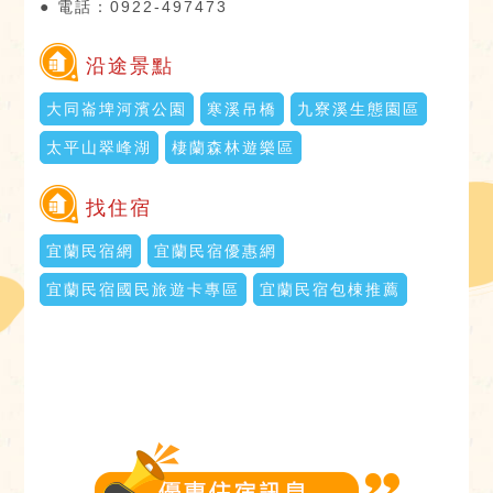
● 電話：0922-497473
沿途景點
大同崙埤河濱公園
寒溪吊橋
九寮溪生態園區
太平山翠峰湖
棲蘭森林遊樂區
找住宿
宜蘭民宿網
宜蘭民宿優惠網
宜蘭民宿國民旅遊卡專區
宜蘭民宿包棟推薦