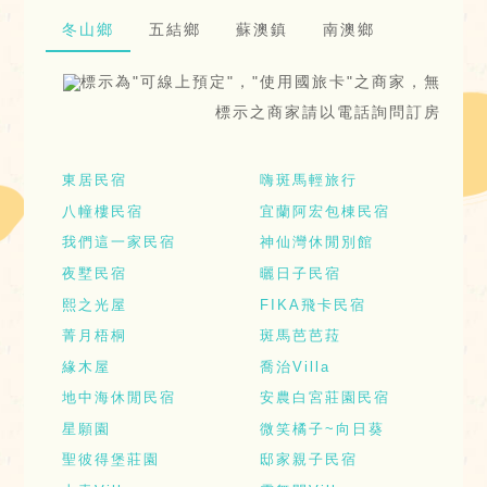
冬山鄉
五結鄉
蘇澳鎮
南澳鄉
標示為"可線上預定"，"使用國旅卡"之商家，無
標示之商家請以電話詢問訂房
東居民宿
嗨斑馬輕旅行
八幢樓民宿
宜蘭阿宏包棟民宿
我們這一家民宿
神仙灣休閒別館
夜墅民宿
曬日子民宿
熙之光屋
FIKA飛卡民宿
菁月梧桐
斑馬芭芭菈
緣木屋
喬治Villa
地中海休閒民宿
安農白宮莊園民宿
星願園
微笑橘子~向日葵
聖彼得堡莊園
邸家親子民宿