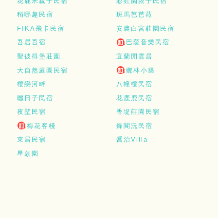
花鹿米親子民宿
彩虹園親子民宿
稻哪趣民宿
斑馬芭芭菈
FIKA飛卡民宿
安農白宮莊園民宿
吾居吾宿
巴薩音樂民宿
聖彼得堡莊園
宜蘭閒雲居
大自然庭園民宿
鄉林小築
櫻戀河畔
八幢樓民宿
曬日子民宿
花鹿鹿民宿
夜墅民宿
香堤莊園民宿
梅花客棧
鋒閣沅民宿
東居民宿
喬治Villa
星願園