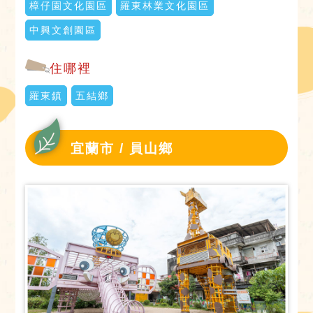
樟仔園文化園區
羅東林業文化園區
中興文創園區
住哪裡
羅東鎮
五結鄉
宜蘭市 / 員山鄉