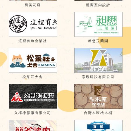
喬美花店
橙裔室內設計
這裡有魚企業社
昶懋玉蘭園
松采莊犬舍
宗硯建設有限公司
久樺橡膠廠有限公司
台灣木匠檜木桶