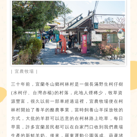
| 宜農牧場 |
三十年前，宜蘭冬山鄉柯林村是一個長滿野生柯仔樹
(水柯仔、台灣赤楊)的村落，此地人煙稀少，牧草資
源豐富，很久以前一部車經過這裡，宜農牧場便在柯
林村開始了養羊的酪農事業，當時飼養山羊採放牧的
方式，大批的羊群可以恣意的在柯林路上吃草，每日
早晨，許多宜蘭居民都可以在自家門口收到我們農場
生產的新鮮羊奶。後來，羅東運動公園落成、葫蘆堵