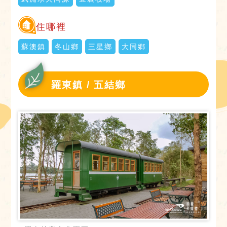
住哪裡
蘇澳鎮
冬山鄉
三星鄉
大同鄉
羅東鎮 / 五結鄉