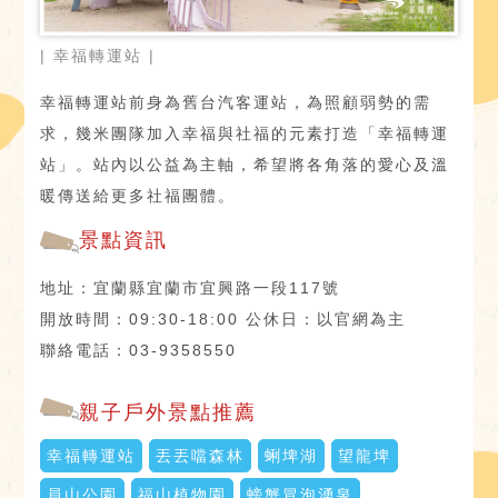
| 幸福轉運站 |
幸福轉運站前身為舊台汽客運站，為照顧弱勢的需
求，幾米團隊加入幸福與社福的元素打造「幸福轉運
站」。站內以公益為主軸，希望將各角落的愛心及溫
暖傳送給更多社福團體。
景點資訊
地址：宜蘭縣宜蘭市宜興路一段117號
開放時間：09:30-18:00 公休日：以官網為主
聯絡電話：03-9358550
親子戶外景點推薦
幸福轉運站
丟丟噹森林
蜊埤湖
望龍埤
員山公園
福山植物園
螃蟹冒泡湧泉