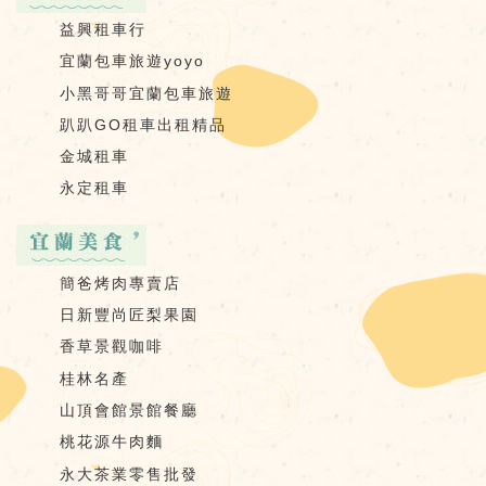
益興租車行
宜蘭包車旅遊yoyo
小黑哥哥宜蘭包車旅遊
趴趴GO租車出租精品
金城租車
永定租車
簡爸烤肉專賣店
日新豐尚匠梨果園
香草景觀咖啡
桂林名產
山頂會館景館餐廳
桃花源牛肉麵
永大茶業零售批發