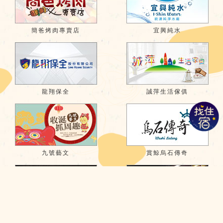
簡爸烤肉專賣店
宜興純水
龍翔保全
誠萍生活傢俱
九號藝文
賞鯨烏石傳奇
榮德紙器股份有限公司
基隆港海產樓