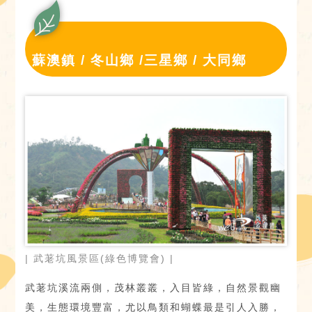
蘇澳鎮 / 冬山鄉 /三星鄉 / 大同鄉
| 武荖坑風景區(綠色博覽會) |
武荖坑溪流兩側，茂林叢叢，入目皆綠，自然景觀幽
美，生態環境豐富，尤以鳥類和蝴蝶最是引人入勝，