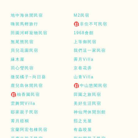
地中海休閒民宿
M2民宿
嗨斑馬輕旅行
非住不可民宿
田園河畔寵物民宿
1968會館
無尾熊民宿
上等御民宿
貝兒花園民宿
我們這一家民宿
緣木屋
霽月Villa
茼心瑩民宿
京巷花弄
微笑橘子~向日葵
山青Villa
鹿兒島休閒民宿
中山悠閣民宿
柚香園民宿
田園之旅民宿
雲舞間Villa
美好生活民宿
邸家親子民宿
神仙灣休閒別館
菁月梧桐
熙之光屋
宜蘭阿宏包棟民宿
有蟲咬屋