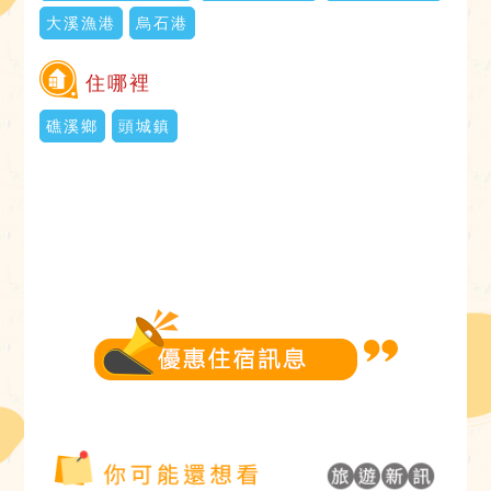
大溪漁港
烏石港
住哪裡
礁溪鄉
頭城鎮