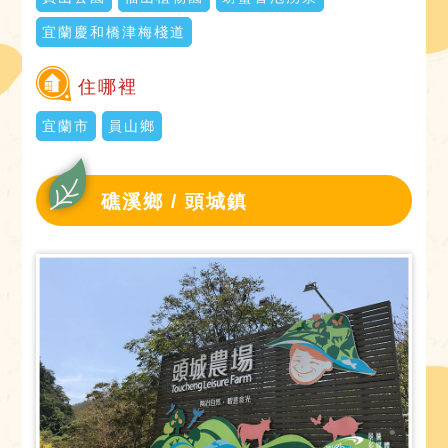
宜蘭慶和橋津梅棧道
住哪裡
宜蘭市
員山鄉
礁溪鄉 / 頭城鎮