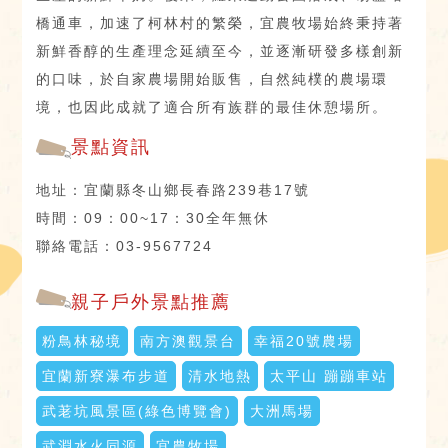
橋通車，加速了柯林村的繁榮，宜農牧場始終秉持著
新鮮香醇的生產理念延續至今，並逐漸研發多樣創新
的口味，於自家農場開始販售，自然純樸的農場環
境，也因此成就了適合所有族群的最佳休憩場所。
景點資訊
地址：宜蘭縣冬山鄉長春路239巷17號
時間：09：00~17：30全年無休
聯絡電話：03-9567724
親子戶外景點推薦
粉鳥林秘境
南方澳觀景台
幸福20號農場
宜蘭新寮瀑布步道
清水地熱
太平山 蹦蹦車站
武荖坑風景區(綠色博覽會)
大洲馬場
武淵水火同源
宜農牧場